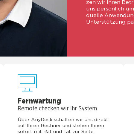
zen wir Ihren Betr
uns per­sön­lich um 
du­el­le Anwen­du
Unter­stüt­zung pa
Fern­war­tung
Remo­te che­cken wir Ihr Sys­tem
Über Any­Desk schal­ten wir uns direkt
auf Ihren Rech­ner und ste­hen Ihnen
sofort mit Rat und Tat zur Sei­te.