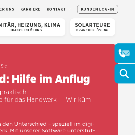
ER UNS
KAR­RIE­RE
KON­TAKT
KUN­DEN LOG-IN
I­TÄR, HEI­ZUNG, KLI­MA
SOLAR­TEU­RE
BRAN­CHEN­LÖ­SUNG
BRAN­CHEN­LÖ­SUNG
 Sie
d: Hil­fe im Anflug
rak­tisch:
ware für das Hand­werk — Wir küm­
en Unter­schied – spe­zi­ell im digi­
werk. Mit unse­rer Soft­ware unter­stüt­