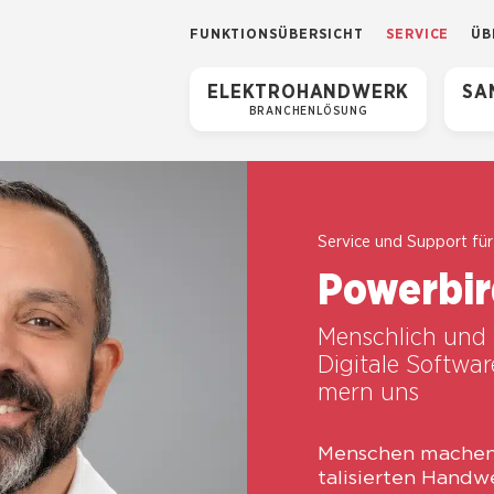
FUNK­TI­ONS­ÜBER­SICHT
SER­VICE
ÜB
ELEK­TRO­HAND­WERK
SAN
BRAN­CHEN­LÖ­SUNG
Ser­vice und Sup­port für
Power­bir
Mensch­lich und p
Digi­ta­le Soft­
mern uns
Men­schen machen d
ta­li­sier­ten Hand­