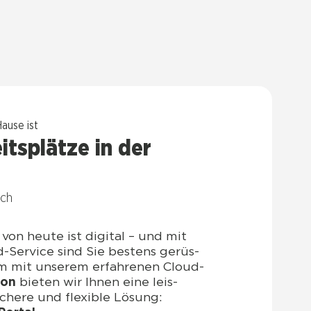
au­se ist
its­plät­ze in der
ach
on heu­te ist digi­tal – und mit
-Ser­vice sind Sie bes­tens gerüs­
m mit unse­rem erfah­re­nen Cloud-
con
bie­ten wir Ihnen eine leis­
iche­re und fle­xi­ble Lösung: