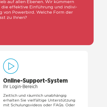
ieb auf allen Ebe­nen. Wir küm­mern
die effek­ti­ve Ein­füh­rung und indi­vi­
ng von Power­bird. Wel­che Form der
sst zu Ihnen?
Online-Sup­port-Sys­tem
Ihr Log­in-Bereich
Zeit­lich und räum­lich unab­hän­gig
erhal­ten Sie viel­fäl­ti­ge Unter­stüt­zung
mit Schu­lungs­vi­de­os oder FAQs. Oder