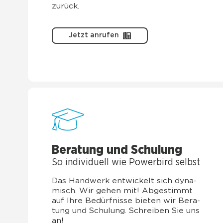
zurück.
Jetzt anrufen
Bera­tung und Schu­lung
So indi­vi­du­ell wie Power­bird selbst
Das Hand­werk ent­wickelt sich dyna­
misch. Wir gehen mit! Abge­stimmt
auf Ihre Bedürf­nis­se bie­ten wir Bera­
tung und Schu­lung. Schrei­ben Sie uns
an!