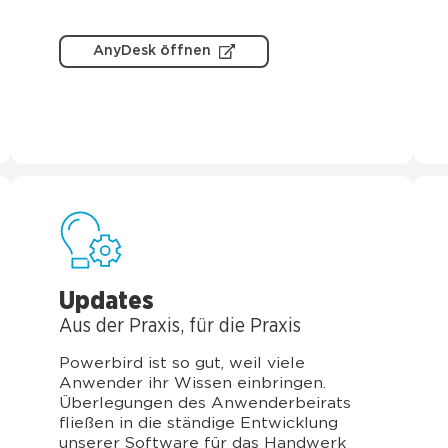
AnyDesk öffnen
Updates
Aus der Pra­xis, für die Pra­xis
Power­bird ist so gut, weil vie­le
Anwen­der ihr Wis­sen ein­brin­gen.
Über­le­gun­gen des Anwen­der­bei­rats
flie­ßen in die stän­di­ge Ent­wick­lung
unse­rer Soft­ware für das Hand­werk