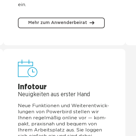
ein.
Mehr zum Anwenderbeirat
Info­to­ur
Neu­ig­kei­ten aus ers­ter Hand
Neue Funk­tio­nen und Wei­ter­ent­wick­
lun­gen von Power­bird stel­len wir
Ihnen regel­mä­ßig online vor — kom­
pakt, pra­xis­nah und bequem von
Ihrem Arbeits­platz aus. Sie log­gen