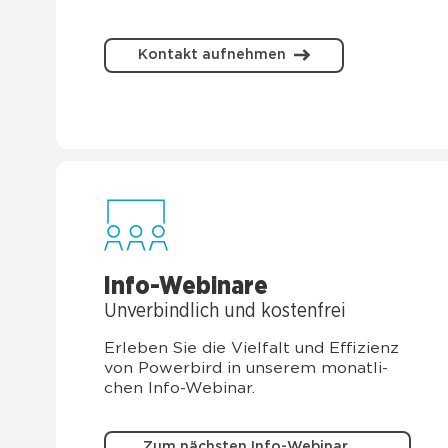
Kontakt aufnehmen
Info-Web­i­na­re
Unver­bind­lich und kos­ten­frei
Erle­ben Sie die Viel­falt und Effi­zi­enz
von Power­bird in unse­rem monat­li­
chen Info-Web­i­nar.
Zum nächsten Info-Webinar