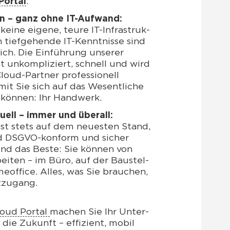
or­tal
.
ten – ganz ohne IT-Auf­wand:
kei­ne eige­ne, teu­re IT-Infra­struk­
tief­ge­hen­de IT-Kennt­nis­se sind
lich. Die Ein­füh­rung unse­rer
st unkom­pli­ziert, schnell und wird
oud-Part­ner pro­fes­sio­nell
mit Sie sich auf das Wesent­li­che
n kön­nen: Ihr Hand­werk.
­ell – immer und über­all:
ist stets auf dem neu­es­ten Stand,
nd DSGVO-kon­form und sicher
Und das Bes­te: Sie kön­nen von
bei­ten – im Büro, auf der Bau­stel­
­of­fice. Alles, was Sie brau­chen,
t­zu­gang.
ud Por­tal
machen Sie Ihr Unter­
 die Zukunft – effi­zi­ent, mobil