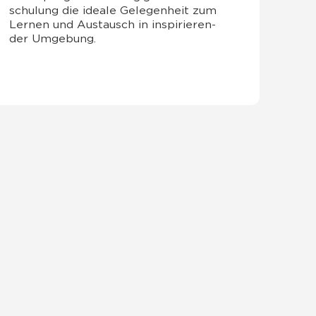
schu­lung die idea­le Gele­gen­heit zum
Ler­nen und Aus­tausch in inspi­rie­ren­
der Umge­bung.