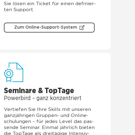
Sie lösen ein Ticket für einen defi­nier­
ten Sup­port.
Zum Online-Support-System
Semi­na­re & Top­Ta­ge
Power­bird – ganz kon­zen­triert
Ver­tie­fen Sie Ihre Skills mit unse­ren
ganz­jäh­ri­gen Grup­pen- und Online­
schu­lun­gen – für jedes Level das pas­
sen­de Semi­nar. Ein­mal jähr­lich bie­ten
die Top­Ta­ge als drei­tä­gi­ge Inten­siv­