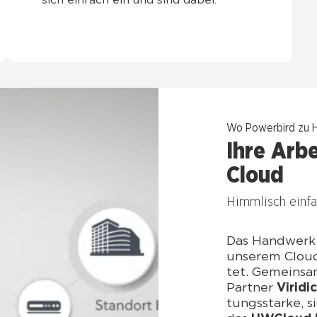
sich ein­fach ein und sind dabei.
Wo Power­bird zu H
Ihre Arbe
Cloud
Himm­lisch ein­f
Das Hand­werk v
unse­rem Cloud
tet. Gemein­sa
Part­ner
Virid­i
tungs­star­ke, s