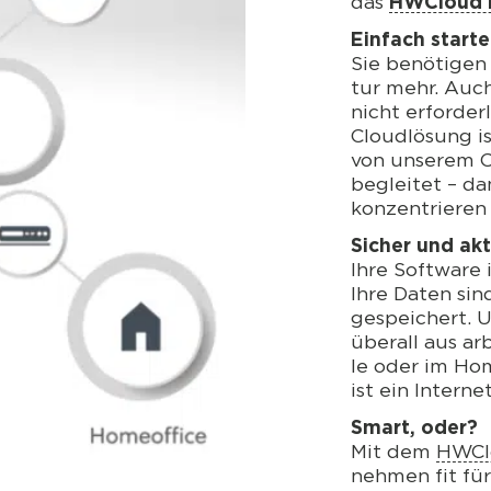
das
HWCloud P
Ein­fach star­
Sie benö­ti­gen 
tur mehr. Auch 
nicht erfor­der­
Cloud­lö­sung i
von unse­rem Cl
beglei­tet – da
kon­zen­trie­re
Sicher und aktu
Ihre Soft­ware 
Ihre Daten si
gespei­chert. 
über­all aus ar
le oder im Home
ist ein Inter­ne
Smart, oder?
Mit dem
HWClo
neh­men fit für