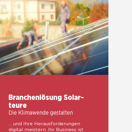
Bran­chen­lö­sung Solar­
teu­re
Die Kli­ma­wen­de gestal­ten
… und Ihre Her­aus­for­de­run­gen
digi­tal meis­tern. Ihr Busi­ness ist