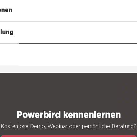
o­nen
­lung
Power­bird ken­nen­ler­nen
Kos­ten­lo­se Demo, Web­i­nar oder per­sön­li­che Bera­tung?