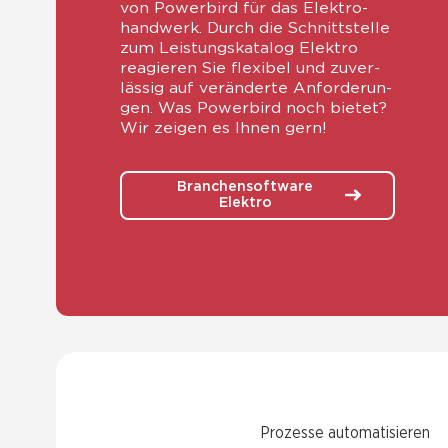
von Power­bird für das Elek­tro­
hand­werk. Durch die Schnitt­stel­le
zum Leis­tungs­ka­ta­log Elek­tro
reagie­ren Sie fle­xi­bel und zuver­
läs­sig auf ver­än­der­te Anfor­de­run­
gen. Was Power­bird noch bie­tet?
Wir zei­gen es Ihnen gern!
Branchensoftware
Elektro
Pro­zes­se auto­ma­ti­sie­ren