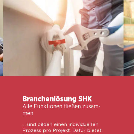
Bran­chen­lö­sung SHK
Alle Funk­tio­nen flie­ßen zusam­
men
… und bil­den einen indi­vi­du­el­len
Pro­zess pro Pro­jekt. Dafür bie­tet