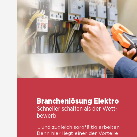
Bran­chen­lö­sung Elek­tro
Schnel­ler schal­ten als der Wett­
be­werb
… und zugleich sorg­fäl­tig arbei­ten.
Denn hier liegt einer der Vor­tei­le