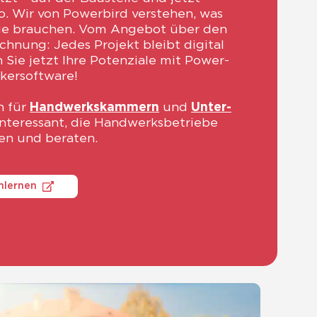
. Wir von Power­bird ver­ste­hen, was
ie brau­chen. Vom Ange­bot über den
ch­nung: Jedes Pro­jekt bleibt digi­tal
en Sie jetzt Ihre Poten­zia­le mit Power­
ker­software!
h für
Hand­werks­kam­mern
und
Unter­
nter­es­sant, die Hand­werks­be­trie­be
­zen und bera­ten.
nlernen