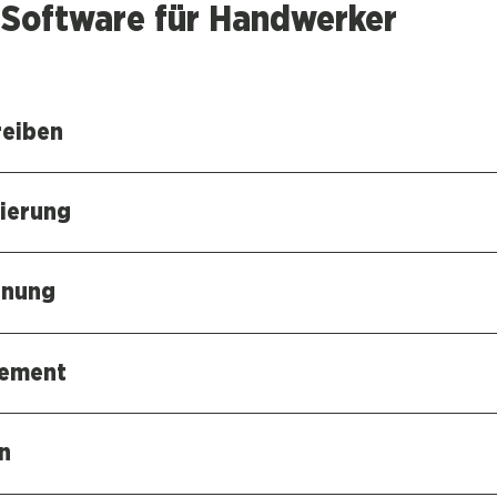
Soft­ware für Hand­wer­ker
rei­ben
mie­rung
a­nung
ge­ment
on