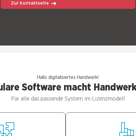
Zur Kontaktseite
Hal­lo digi­ta­li­sier­tes Hand­werk!
­la­re Soft­ware macht Hand­wer­k
Für alle das pas­sen­de Sys­tem im Lizenz­mo­dell