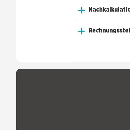
Nach­kal­ku­la­ti
Rech­nungs­stel