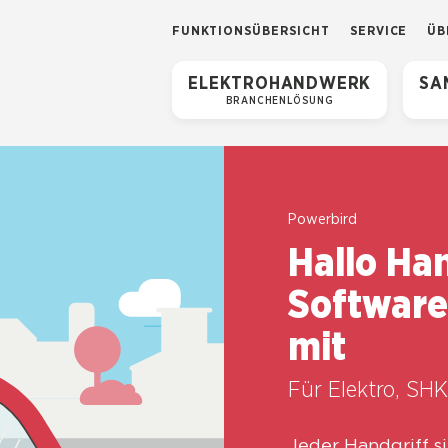
FUNK­TI­ONS­ÜBER­SICHT
SER­VICE
ÜB
ELEK­TRO­HAND­WERK
SAN
BRAN­CHEN­LÖ­SUNG
Power­bird
Hal­lo Han
Soft­ware 
mit
Für Elek­tro, SHK
Jeder Hand­griff si