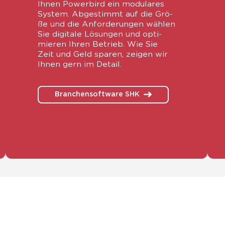
Ihnen Power­bird ein modu­la­res
Sys­tem. Abge­stimmt auf die Grö­
ße und die Anfor­de­run­gen wäh­len
Sie digi­ta­le Lösun­gen und opti­
mie­ren Ihren Betrieb. Wie Sie
Zeit und Geld spa­ren, zei­gen wir
Ihnen gern im Detail.
Branchensoftware SHK