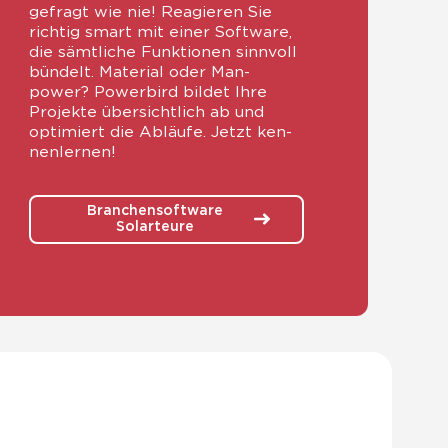
gefragt wie nie! Reagie­ren Sie
rich­tig smart mit einer Soft­ware,
die sämt­li­che Funk­tio­nen sinn­voll
bün­delt. Mate­ri­al oder Man­
power? Power­bird bil­det Ihre
Pro­jek­te über­sicht­lich ab und
opti­miert die Abläu­fe. Jetzt ken­
nen­ler­nen!
Branchensoftware
Solarteure