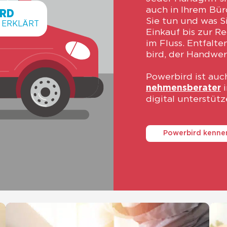
auch in Ihrem Büro
RD
Sie tun und was S
E ERKLÄRT
Ein­kauf bis zur Re
im Fluss. Ent­fal­t
bird, der Handwer
Power­bird ist auc
neh­mens­be­ra­ter
i
digi­tal unter­stüt
Powerbird kenne