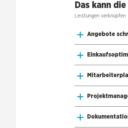
Das kann die 
Leis­tun­gen ver­knüp­fen
Ange­bo­te sch
Ein­kaufs­op­ti­
Mit­ar­bei­ter­pl
Pro­jekt­ma­na
Doku­men­ta­ti­