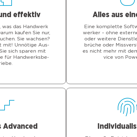
und effek­tiv
Alles aus ei
, was das Hand­werk
Eine kom­plet­te Soft
ar­um kau­fen Sie nur,
wer­ker – ohne exter­n
u­chen. Sie wach­sen?
oder wei­te­re Dienst­le
 mit! Unnö­ti­ge Aus­
brü­che oder Miss­ver­s
Sie sich spa­ren mit
es nicht mehr mit de
re für Hand­werks­be­
vice von Powe
rie­be.
s Advan­ced
Indi­vi­dua­li­