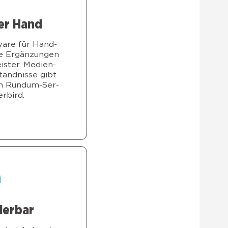
ner Hand
­ware für Hand­
e Ergän­zun­gen
is­ter. Medi­en­
tänd­nis­se gibt
m Rund­um-Ser­
r­bird.
sier­bar