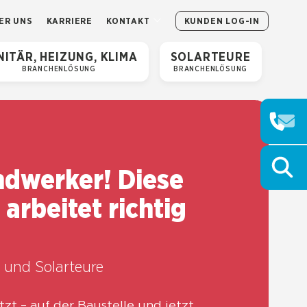
ER UNS
KAR­RIE­RE
KON­TAKT
KUN­DEN LOG-IN
I­TÄR, HEI­ZUNG, KLI­MA
SOLAR­TEU­RE
BRAN­CHEN­LÖ­SUNG
BRAN­CHEN­LÖ­SUNG
d­wer­ker! Die­se
arbei­tet rich­tig
 und Solar­teu­re
tzt – auf der Bau­stel­le und jetzt