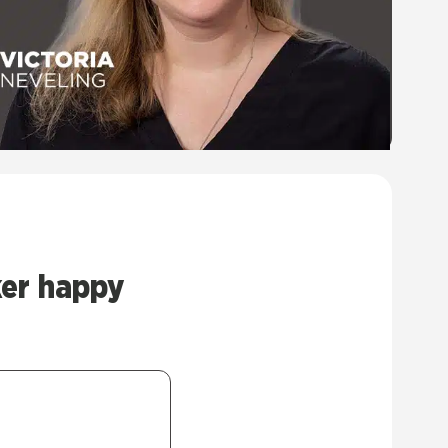
er hap­py