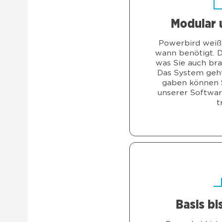
Modu­lar 
Power­bird weiß
wann benö­tigt. D
was Sie auch bra
Das Sys­tem geht
ga­ben kön­nen 
unse­rer Soft­wa
t
Basis bi