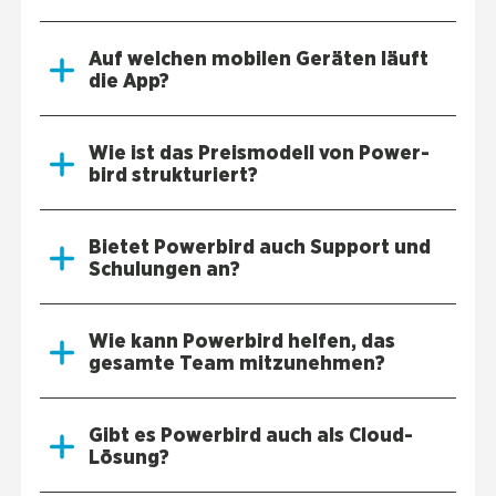
Auf wel­chen mobi­len Gerä­ten läuft
die App?
Wie ist das Preis­mo­dell von Power­
bird struk­tu­riert?
Bie­tet Power­bird auch Sup­port und
Schu­lun­gen an?
Wie kann Power­bird hel­fen, das
gesam­te Team mit­zu­neh­men?
Gibt es Power­bird auch als Cloud-
Lösung?