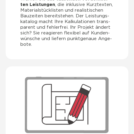
ten Leis­tun­gen
, die inklu­si­ve Kurz­tex­ten,
Mate­ri­al­stück­lis­ten und rea­lis­ti­schen
Bau­zei­ten bereit­ste­hen. Der Leis­tungs­
ka­ta­log macht Ihre Kal­ku­la­tio­nen trans­
pa­rent und feh­ler­frei. Ihr Pro­jekt ändert
sich? Sie reagie­ren fle­xi­bel auf Kun­den­
wün­sche und lie­fern punkt­ge­naue Ange­
bo­te.