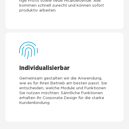
ri­ge Pro­fis sowie neue Mit­ar­bei­ten­de: Alle
kom­men schnell zurecht und kön­nen sofort
pro­duk­tiv arbei­ten.
Indi­vi­dua­li­sier­bar
Gemein­sam gestal­ten wir die Anwen­dung,
wie es für Ihren Betrieb am bes­ten passt. Sie
ent­schei­den, wel­che Modu­le und Funk­tio­nen
Sie nut­zen möch­ten. Sämt­li­che Funk­tio­nen
erhal­ten Ihr Cor­po­ra­te Design für die star­ke
Kun­den­bin­dung.