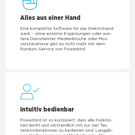
Alles aus einer Hand
Eine kom­plet­te Soft­ware für das Elek­tro­hand­
werk – ohne exter­ne Ergän­zun­gen oder wei­
te­re Dienst­leis­ter. Medi­en­brü­che oder Miss­
ver­ständ­nis­se gibt es nicht mehr mit dem
Rund­um-Ser­vice von Power­bird.
Intui­tiv bedien­bar
Power­bird ist so kon­zi­piert, dass alle Funk­tio­
nen leicht und ver­ständ­lich mit nur vier Tas­
ten­kom­bi­na­tio­nen zu bedie­nen sind. Lang­jäh­