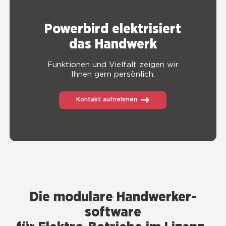
Power­bird elek­tri­siert
das Hand­werk
Funk­tio­nen und Viel­falt zei­gen wir
Ihnen gern per­sön­lich.
Kontakt aufnehmen
Die modu­la­re Handwerker­
software