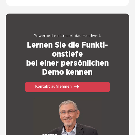
Power­bird elek­tri­siert das Hand­werk
Ler­nen Sie die Funk­ti­
ons­tie­fe
bei einer per­sön­li­chen
Demo ken­nen
Kontakt aufnehmen