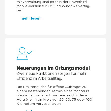
min­ver­wal­tung sind jetzt in der Power­bird
Mobi­le-Ver­si­on für iOS und Win­dows ver­füg­
bar.
mehr lesen
Neue­run­gen im Ortungs­mo­dul
Zwei neue Funk­tio­nen sor­gen für mehr
Effi­zi­enz im Arbeits­all­tag.
Die Umkreis­su­che für offe­ne Auf­trä­ge: Zu
einem bestehen­den Ter­min eines Mon­teurs
wer­den auto­ma­tisch wei­te­re, noch offe­ne
Auf­trä­ge im Umkreis von 25, 50, 75 oder 100
Kilo­me­tern vorgeschlagen.