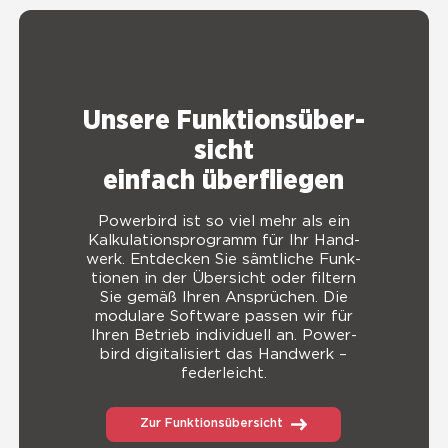
Unse­re Funk­ti­ons­über­
sicht
ein­fach über­flie­gen
Power­bird ist so viel mehr als ein
Kal­ku­la­ti­ons­pro­gramm für Ihr Hand­
werk. Entdecken Sie sämt­li­che Funk­
tio­nen in der Über­sicht oder fil­tern
Sie gemäß Ihren Ansprü­chen. Die
modu­la­re Soft­ware pas­sen wir für
Ihren Betrieb indi­vi­du­ell an. Power­
bird digi­ta­li­siert das Hand­werk –
feder­leicht.
Zur Funktionsübersicht