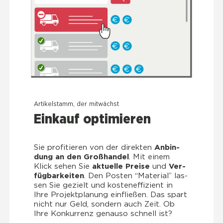
Arti­kel­stamm, der mit­wächst
Ein­kauf opti­mie­ren
Sie pro­fi­tie­ren von der direk­ten
Anbin­
dung an den Groß­han­del
. Mit einem
Klick sehen Sie
aktu­el­le Prei­se
und
Ver­
füg­bar­kei­ten
. Den Pos­ten “Mate­ri­al” las­
sen Sie gezielt und kos­ten­ef­fi­zi­ent in
Ihre Pro­jekt­pla­nung ein­flie­ßen. Das spart
nicht nur Geld, son­dern auch Zeit. Ob
Ihre Kon­kur­renz genau­so schnell ist?