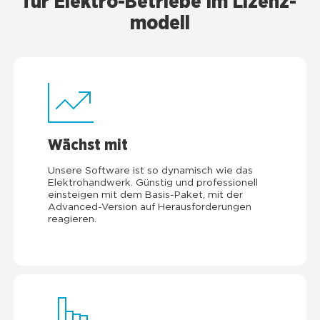
für Elek­tro-Betrie­be im Lizenz­
mo­dell
Wächst mit
Unse­re Soft­ware ist so dyna­misch wie das
Elek­tro­hand­werk. Güns­tig und pro­fes­sio­nell
ein­stei­gen mit dem Basis-Paket, mit der
Advan­ced-Ver­si­on auf Her­aus­for­de­run­gen
reagie­ren.