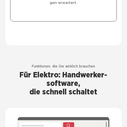
gen erwei­tert.
Funk­tio­nen, die Sie wirk­lich brau­chen
Für Elek­tro: Handwerker­
software,
die schnell schal­tet