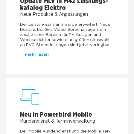
Update MLV III M42 Leis­tungs­
ka­ta­log Elek­tro
Neue Pro­duk­te & Anpas­sun­gen
Der Leis­tungs­um­fang wur­de erwei­tert: Neue
Designs bei Gira Video-Sprech­an­la­gen, ein
zusätz­li­cher Bereich für PV-Anla­gen und
Wech­sel­rich­ter sowie eine grö­ße­re Aus­wahl
an PVC-Steu­er­lei­tun­gen sind jetzt ver­füg­bar.
mehr lesen
Neu in Power­bird Mobi­le
Kun­den­dienst & Ter­min­ver­wal­tung
Der Mobi­le Kun­den­dienst und die Mobi­le Ter­