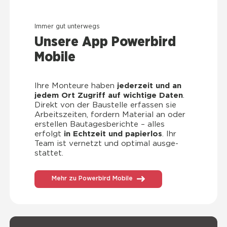
Immer gut unter­wegs
Unse­re App Power­bird
Mobi­le
Ihre Mon­teu­re haben
jeder­zeit und an
jedem Ort Zugriff auf wich­ti­ge Daten
.
Direkt von der Bau­stel­le erfas­sen sie
Arbeits­zei­ten, for­dern Mate­ri­al an oder
erstel­len Bau­ta­ges­be­rich­te – alles
erfolgt
in Echt­zeit und papier­los
. Ihr
Team ist ver­netzt und opti­mal aus­ge­
stat­tet.
Mehr zu Powerbird Mobile