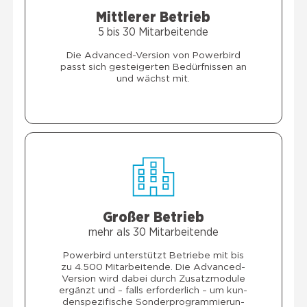
Mitt­le­rer Betrieb
5 bis 30 Mit­ar­bei­ten­de
Die Advan­ced-Ver­si­on von Power­bird
passt sich gestei­ger­ten Bedürf­nis­sen an
und wächst mit.
Gro­ßer Betrieb
mehr als 30 Mit­ar­bei­ten­de
Power­bird unter­stützt Betrie­be mit bis
zu 4.500 Mit­ar­bei­ten­de. Die Advan­ced-
Ver­si­on wird dabei durch Zusatz­mo­du­le
ergänzt und – falls erfor­der­lich – um kun­
den­spe­zi­fi­sche Son­der­pro­gram­mie­run­