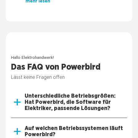
mehr lesen
Hal­lo Elek­tro­hand­werk!
Das FAQ von Power­bird
Lässt kei­ne Fra­gen offen
Unter­schied­li­che Betriebs­grö­ßen:
Hat Power­bird, die Soft­ware für
Elek­tri­ker, pas­sen­de Lösun­gen?
Auf wel­chen Betriebs­sys­te­men läuft
Power­bird?