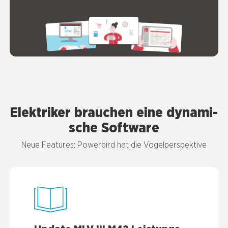
Elek­tri­ker brau­chen eine dyna­mi­
sche Soft­ware
Neue Fea­tures: Power­bird hat die Vogel­per­spek­ti­ve