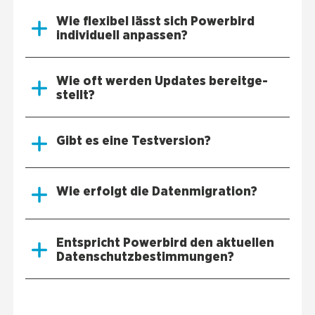
Wie fle­xi­bel lässt sich Power­bird
indi­vi­du­ell anpas­sen?
Wie oft wer­den Updates bereit­ge­
stellt?
Gibt es eine Test­ver­si­on?
Wie erfolgt die Daten­mi­gra­ti­on?
Ent­spricht Power­bird den aktu­el­len
Daten­schutz­be­stim­mun­gen?