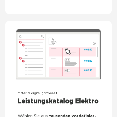
Mate­ri­al digi­tal griff­be­reit
Leis­tungs­ka­ta­log Elek­tro
Wäh­len Sie aus
tau­sen­den vor­de­fi­nier­