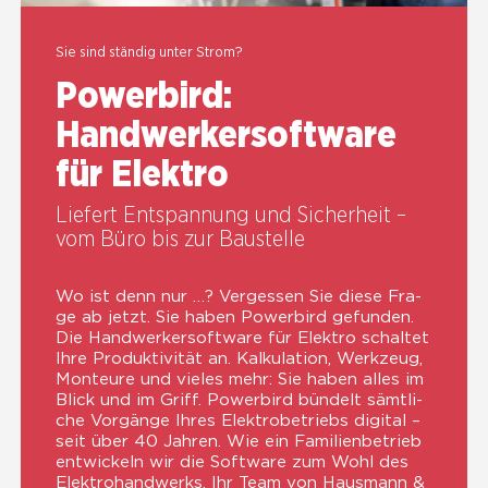
Sie sind stän­dig unter Strom?
Power­bird:
Handwerker­software
für Elek­tro
Lie­fert Ent­span­nung und Sicher­heit –
vom Büro bis zur Bau­stel­le
Wo ist denn nur …? Ver­ges­sen Sie die­se Fra­
ge ab jetzt. Sie haben Power­bird gefun­den.
Die Handwerker­software für Elek­tro schal­tet
Ihre Pro­duk­ti­vi­tät an. Kal­ku­la­ti­on, Werk­zeug,
Mon­teu­re und vie­les mehr: Sie haben alles im
Blick und im Griff. Power­bird bün­delt sämt­li­
che Vor­gän­ge Ihres Elek­tro­be­triebs digi­tal –
seit über 40 Jah­ren. Wie ein Fami­li­en­be­trieb
ent­wi­ckeln wir die Soft­ware zum Wohl des
Elek­tro­hand­werks. Ihr Team von Haus­mann &