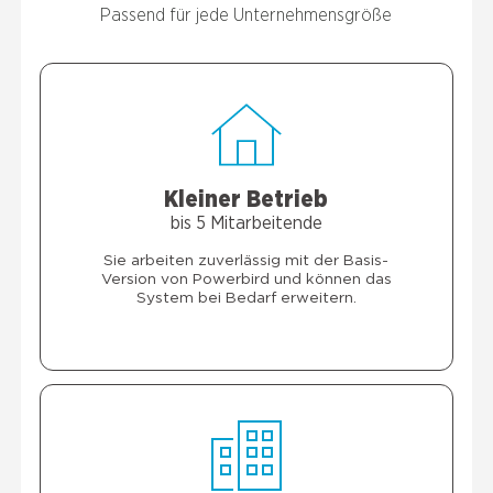
Pas­send für jede Unter­neh­mens­grö­ße
Klei­ner Betrieb
bis 5 Mit­ar­bei­ten­de
Sie arbei­ten zuver­läs­sig mit der Basis-
Ver­si­on von Power­bird und kön­nen das
Sys­tem bei Bedarf erwei­tern.