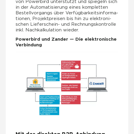
von Power­bird unter­stützt und spie­geln sich
in der Auto­ma­ti­sie­rung eines kom­plet­ten
Bestell­vor­gangs über Ver­füg­bar­keits­in­for­ma­
tio­nen, Pro­jekt­prei­sen bis hin zu elek­tro­ni­
schen Lie­fer­schein- und Rech­nungs­kon­trol­le
inkl. Nach­kal­ku­la­ti­on wie­der.
Power­bird und Zan­der — Die elek­tro­ni­sche
Ver­bin­dung