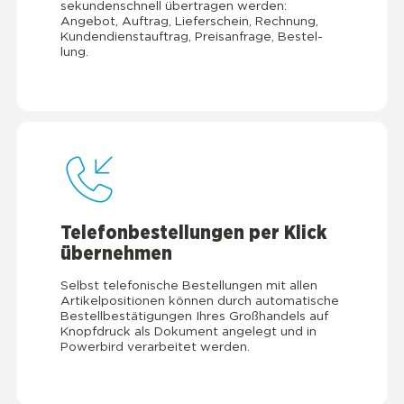
sekun­den­schnell über­tra­gen wer­den:
Ange­bot, Auf­trag, Lie­fer­schein, Rech­nung,
Kun­den­dienst­auf­trag, Preis­an­fra­ge, Bestel­
lung.
Tele­fon­be­stel­lun­gen per Klick
über­neh­men
Selbst tele­fo­ni­sche Bestel­lun­gen mit allen
Arti­kel­po­si­tio­nen kön­nen durch auto­ma­ti­sche
Bestell­be­stä­ti­gun­gen Ihres Groß­han­dels auf
Knopf­druck als Doku­ment ange­legt und in
Power­bird ver­ar­bei­tet wer­den.