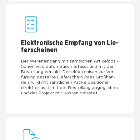
Elek­tro­ni­sche Emp­fang von Lie­
fer­schei­nen
Der Waren­ein­gang mit sämt­li­chen Arti­kel­po­si­
tio­nen wird auto­ma­tisch erfasst und mit der
Bestel­lung ver­linkt. Der elek­tro­nisch zur Ver­
fü­gung gestell­te Lie­fer­schein Ihres Groß­han­
dels wird mit sämt­li­chen Arti­kel­po­si­tio­nen
direkt erfasst, mit der Bestel­lung abge­gli­chen
und das Pro­jekt mit Kos­ten belas­tet.