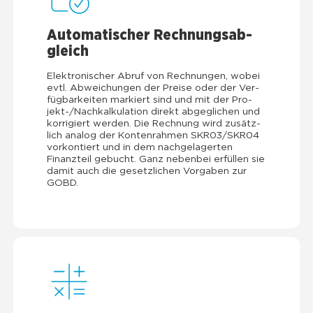
Auto­ma­ti­scher Rech­nungs­ab­
gleich
Elek­tro­ni­scher Abruf von Rech­nun­gen, wobei
evtl. Abwei­chun­gen der Prei­se oder der Ver­
füg­bar­kei­ten mar­kiert sind und mit der Pro­
jekt-/Nach­kal­ku­la­ti­on direkt abge­gli­chen und
kor­ri­giert wer­den. Die Rech­nung wird zusätz­
lich ana­log der Kon­ten­rah­men SKR03/SKR04
vor­kon­tiert und in dem nach­ge­la­ger­ten
Finanz­teil gebucht. Ganz neben­bei erfül­len sie
damit auch die gesetz­li­chen Vor­ga­ben zur
GOBD.