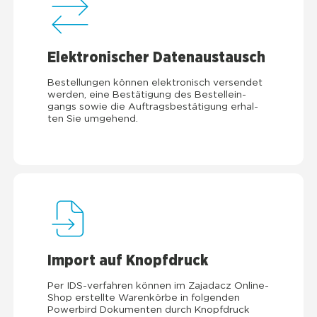
Elek­tro­ni­scher Daten­aus­tausch
Bestel­lun­gen kön­nen elek­tro­nisch ver­sen­det
wer­den, eine Bestä­ti­gung des Bestell­ein­
gangs sowie die Auf­trags­be­stä­ti­gung erhal­
ten Sie umge­hend.
Import auf Knopf­druck
Per IDS-ver­fah­ren kön­nen im Zaja­d­acz Online-
Shop erstell­te Waren­kör­be in fol­gen­den
Power­bird Doku­men­ten durch Knopf­druck