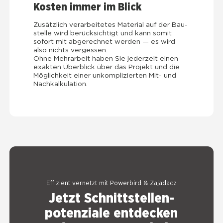
Kos­ten immer im Blick
Zusätz­lich ver­ar­bei­te­tes Mate­ri­al auf der Bau­
stel­le wird berück­sich­tigt und kann somit
sofort mit abge­rech­net wer­den — es wird
also nichts ver­ges­sen.
Ohne Mehr­ar­beit haben Sie jeder­zeit einen
exak­ten Über­blick über das Pro­jekt und die
Mög­lich­keit einer unkom­pli­zier­ten Mit- und
Nach­kal­ku­la­ti­on.
Effi­zi­ent ver­netzt mit Power­bird & Zaja­d­acz
Jetzt Schnitt­stel­len­
po­ten­zia­le entdecken