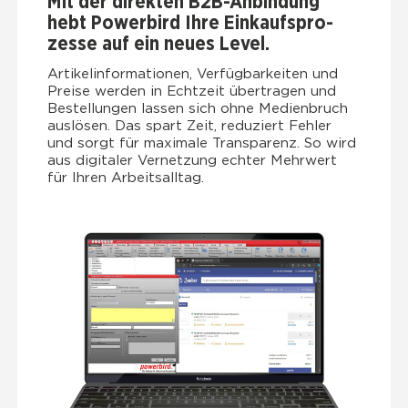
Mit der direk­ten B2B-Anbin­dung
hebt Power­bird Ihre Ein­kaufs­pro­
zes­se auf ein neu­es Level.
Arti­kel­in­for­ma­tio­nen, Ver­füg­bar­kei­ten und
Prei­se wer­den in Echt­zeit über­tra­gen und
Bestel­lun­gen las­sen sich ohne Medi­en­bruch
aus­lö­sen. Das spart Zeit, redu­ziert Feh­ler
und sorgt für maxi­ma­le Trans­pa­renz. So wird
aus digi­ta­ler Ver­net­zung ech­ter Mehr­wert
für Ihren Arbeits­all­tag.