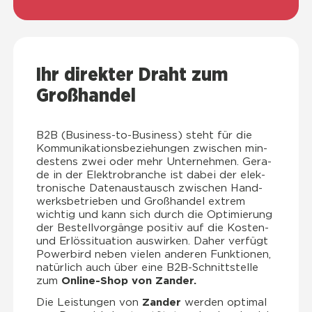
Ihr direk­ter Draht zum
Groß­han­del
B2B (Busi­ness-to-Busi­ness) steht für die
Kom­mu­ni­ka­ti­ons­be­zie­hun­gen zwi­schen min­
des­tens zwei oder mehr Unter­neh­men. Gera­
de in der Elek­tro­bran­che ist dabei der elek­
tro­ni­sche Daten­aus­tausch zwi­schen Hand­
werks­be­trie­ben und Groß­han­del extrem
wich­tig und kann sich durch die Opti­mie­rung
der Bestell­vor­gän­ge posi­tiv auf die Kos­ten-
und Erlös­si­tua­ti­on aus­wir­ken. Daher ver­fügt
Power­bird neben vie­len ande­ren Funk­tio­nen,
natür­lich auch über eine B2B-Schnitt­stel­le
zum
Online-Shop von Zan­der.
Die Leis­tun­gen von
Zan­der
wer­den opti­mal