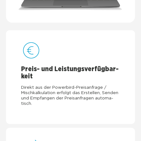
Preis- und Leis­tungs­ver­füg­bar­
keit
Direkt aus der Power­bird-Preis­an­fra­ge /
Misch­kal­ku­la­ti­on erfolgt das Erstel­len, Sen­den
und Emp­fan­gen der Preis­an­fra­gen auto­ma­
tisch.