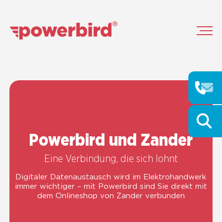
Power­bird und Zan­der
Eine Ver­bin­dung, die sich lohnt
Digi­ta­ler Daten­aus­tausch wird im Elek­tro­hand­werk
immer wich­ti­ger – mit Power­bird sind Sie direkt mit
dem Online­shop von Zan­der ver­bun­den